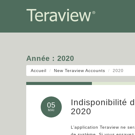
Année :
2020
Accueil
New Teraview Accounts
2020
Indisponibilité 
05
2020
MAI
L’application Teraview ne ser
de système. Si vous essayez 