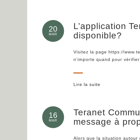
L’application Te
20
disponible?
MAR
Visitez la page https://www.te
n’importe quand pour vérifier 
Lire la suite
Teranet Commun
16
message à pro
MAR
Alors que la situation autou