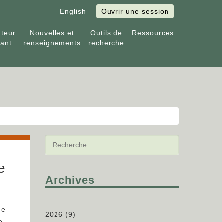
English
Ouvrir une session
ateur
Nouvelles et
Outils de
Ressources
tant
renseignements
recherche
e
Archives
de
2026
(9)
e