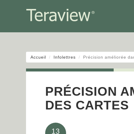
Accueil
Infolettres
Précision améliorée da
PRÉCISION 
DES CARTES
13